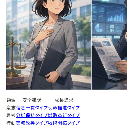
領域
安全確保
成長追求
意志
信念一貫タイプ
使命推進タイプ
思考
分析保持タイプ
戦略革新タイプ
行動
実務改善タイプ
戦術開拓タイプ