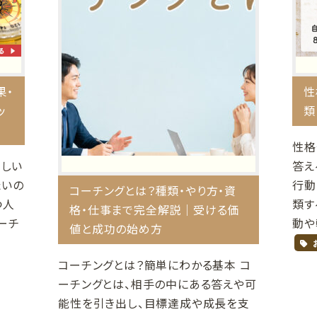
果・
性
ッ
類
性格
らしい
答え
たいの
行動
コーチングとは？種類・やり方・資
つ人
類す
格・仕事まで完全解説｜受ける価
ーチ
動や
値と成功の始め方
コーチングとは？簡単にわかる基本 コ
ーチングとは、相手の中にある答えや可
能性を引き出し、目標達成や成長を支