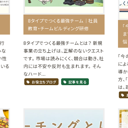
8タイプでつくる最強チーム｜社員
「
教育・チームビルディング研修
ま
悩
実行
8タイプでつくる最強チームとは？ 新規
心な
事業の立ち上げは、正解のないクエスト
「今
い性
です。 市場は読みにくく、競合は動き、社
によ
ている
内には不安や反対も生まれます。 そん
導か
なハード...
方、
お役立ちブログ
記事を見る
は、政