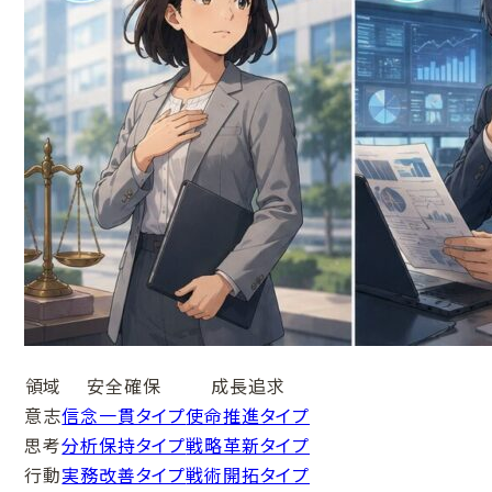
領域
安全確保
成長追求
意志
信念一貫タイプ
使命推進タイプ
思考
分析保持タイプ
戦略革新タイプ
行動
実務改善タイプ
戦術開拓タイプ