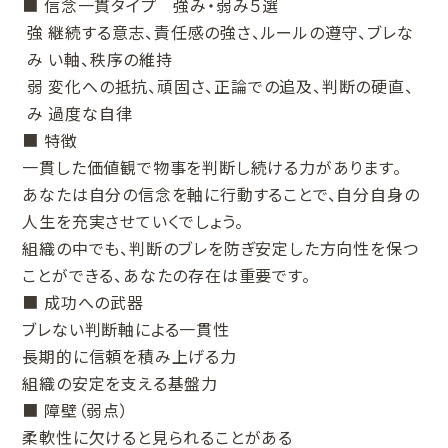
■ 信念一貫タイプ 強み・弱み５選
強
継続する意志、責任感の強さ、ルールの遵守、ブレな
み
い軸、秩序の維持
弱
変化への抵抗、頑固さ、正論での追及、判断の硬直、
み
過度な自律
■ 特徴
一貫した価値観で物事を判断し続ける力があります。
あなたは自分の信念を軸に行動することで、自分自身の
人生を充実させていくでしょう。
組織の中でも、判断のブレを防ぎ安定した方向性を保つ
ことができる、あなたの存在は重要です。
■ 成功への武器
ブレない判断軸による一貫性
長期的に信頼を積み上げる力
組織の安定を支える基盤力
■ 障壁（弱点）
柔軟性に欠けると見られることがある