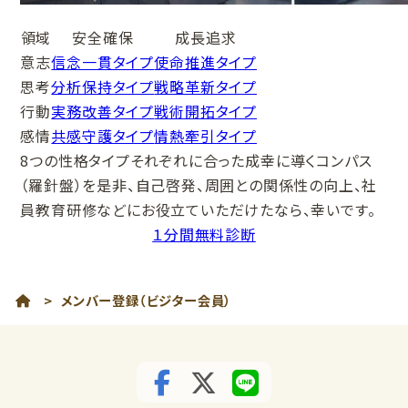
領域
安全確保
成長追求
意志
信念一貫タイプ
使命推進タイプ
思考
分析保持タイプ
戦略革新タイプ
行動
実務改善タイプ
戦術開拓タイプ
感情
共感守護タイプ
情熱牽引タイプ
8つの性格タイプそれぞれに合った成幸に導くコンパス
（羅針盤）を是非、自己啓発、周囲との関係性の向上、社
員教育研修などにお役立ていただけたなら、幸いです。
１分間無料診断
>
メンバー登録（ビジター会員）